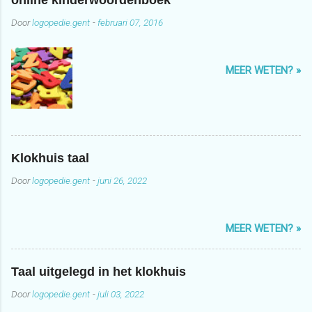
online kinderwoordenboek
Door
logopedie.gent
-
februari 07, 2016
MEER WETEN? »
Klokhuis taal
Door
logopedie.gent
-
juni 26, 2022
MEER WETEN? »
Taal uitgelegd in het klokhuis
Door
logopedie.gent
-
juli 03, 2022