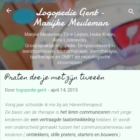
Logopedie Gent -
Doorgaan naar hoofdcontent
Marijke Meuleman
Marijke Meuleman, Eline Leijten, Heike Krenn,
Alina Lodewyckx.
Groepspraktijk logopedie. Gespecialiseerd in
leerstoornissen, stottertherapie, stemtherapie,
taaltherapie en OMFT en neurologische
stoornissen.
Praten doe je met zijn tweeën
Door
logopedie.gent
-
april 14, 2015
Vorig jaar schoolde ik me bij als Hanentherapeut.
De basis van de therapie is
het leren communiceren
met jonge
kinderen die
een vertraagde taalontwikkeling
hebben. Er wordt
een onderscheid gemaakt tussen het communicatieniveau van
kinderen (
ontdekkers, stille praters, starters en bouwers
).