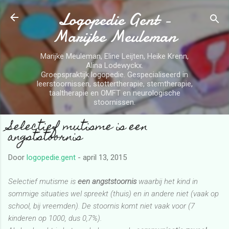
Logopedie Gent -
Doorgaan naar hoofdcontent
Marijke Meuleman
Marijke Meuleman, Eline Leijten, Heike Krenn,
Alina Lodewyckx.
Groepspraktijk logopedie. Gespecialiseerd in
leerstoornissen, stottertherapie, stemtherapie,
taaltherapie en OMFT en neurologische
stoornissen.
Selectief mutisme is een
angststoornis
Door
logopedie.gent
-
april 13, 2015
Selectief mutisme is
een angststoornis
waarbij het kind in
sommige situaties wel spreekt (thuis) en in andere niet (vaak op
school, bij vreemden). De stoornis komt niet vaak voor (7
kinderen op 1000, dus 0,7%).