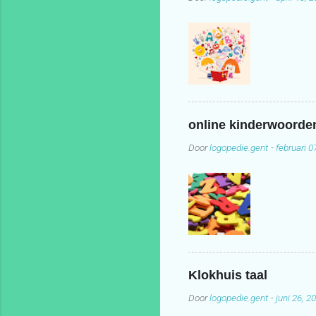
online kinderwoord
Door
logopedie.gent
-
februari 0
Klokhuis taal
Door
logopedie.gent
-
juni 26, 2