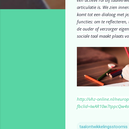
articulatie is. We zien inne
komt tot een dialoog met jeze
functies: om te reflecteren,
de ouder of verzorger eigen
sociale taal maakt plaats vo
http://vhz-online.nl/neuro
fbclid=IwAR10w7tppcQw4sv
taalontwikkelingsstoornis