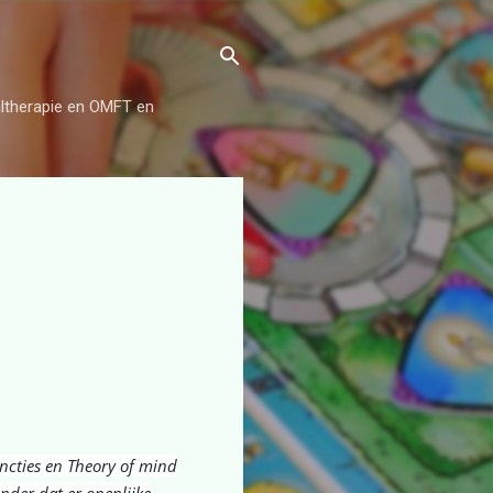
aaltherapie en OMFT en
uncties en Theory of mind
onder dat er openlijke