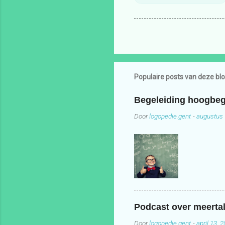
Populaire posts van deze bl
Begeleiding hoogbeg
Door
logopedie.gent
-
augustus 
Podcast over meertal
Door
logopedie.gent
-
april 13, 