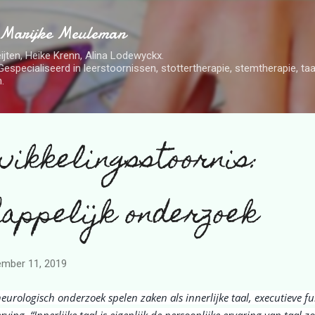
Doorgaan naar hoofdcontent
 Marijke Meuleman
ijten, Heike Krenn, Alina Lodewyckx.
Gespecialiseerd in leerstoornissen, stottertherapie, stemtherapie, t
.
ikkelingsstoornis:
appelijk onderzoek
ember 11, 2019
urologisch onderzoek spelen zaken als innerlijke taal, executieve f
rving. “Innerlijke taal is eigenlijk de persoonlijke ervaring van taal z