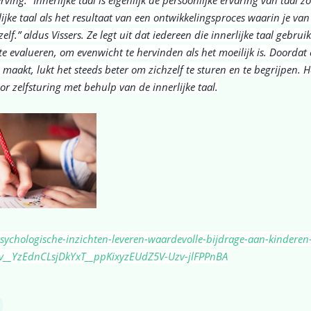
rlijke taal als het resultaat van een ontwikkelingsproces waarin je van 
lf.” aldus Vissers. Ze legt uit dat iedereen die innerlijke taal gebruikt
 te evalueren, om evenwicht te hervinden als het moeilijk is. Doordat
 maakt, lukt het steeds beter om zichzelf te sturen en te begrijpen. 
or zelfsturing met behulp van de innerlijke taal.
psychologische-inzichten-leveren-waardevolle-bijdrage-aan-kinderen
__YzEdnCLsjDkYxT__ppKixyzEUdZ5V-Uzv-jlFPPnBA