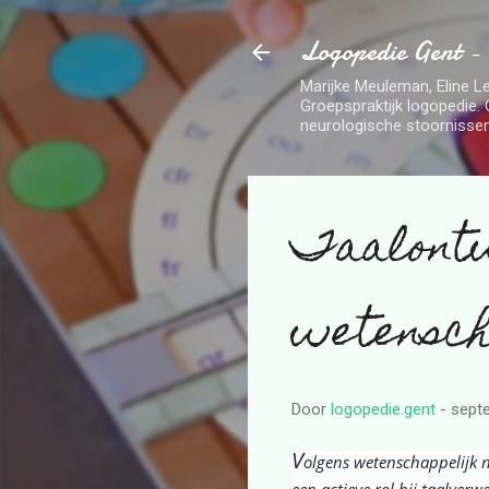
Logopedie Gent -
Marijke Meuleman, Eline Le
Groepspraktijk logopedie. 
neurologische stoornissen
Taalontw
wetensch
Door
logopedie.gent
-
sept
V
olgens
wetenschappelijk ne
een actieve rol bij taalverwe