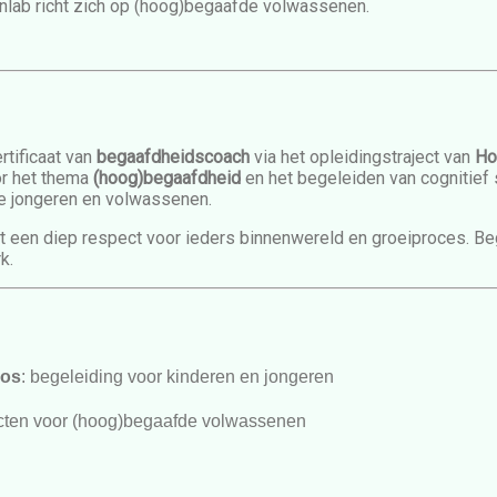
inlab richt zich op (hoog)begaafde volwassenen.
rtificaat van
begaafdheidscoach
via het opleidingstraject van
Ho
or het thema
(hoog)begaafdheid
en het begeleiden van cognitief 
e jongeren en volwassenen.
uit een diep respect voor ieders binnenwereld en groeiproces. Be
k.
oos
: begeleiding voor kinderen en jongeren
jecten voor (hoog)begaafde volwassenen