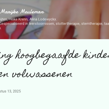
Doorgaan naar hoofdcontent
 Marijke Meuleman
ijten, Heike Krenn, Alina Lodewyckx.
Gespecialiseerd in leerstoornissen, stottertherapie, stemtherapie, t
.
ing hoogbegaafde kinde
 en volwassenen
stus 13, 2025