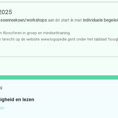
2025
essenreeksen/workshops
aan én start ik met
individuele begele
n filosoferen in groep en mindsettraining.
e terecht op de website www.logopedie.gent onder het tabblad 'hoo
og
igheid en lezen
2021