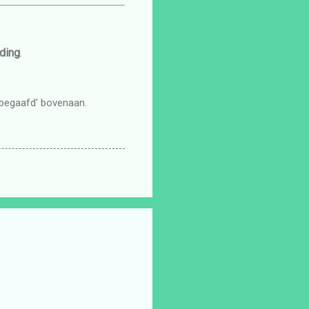
iding
.
gbegaafd' bovenaan.