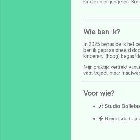
kinderen en jongeren. Bre
Wie ben ik?
In 2025 behaalde ik het ce
ben ik gepassioneerd do
kinderen, (hoog) begaafd
Mijn praktijk vertrekt van
vast traject, maar maatwer
Voor wie?
👶 
Studio Bolleb
🧠 
BreinLab
: tra