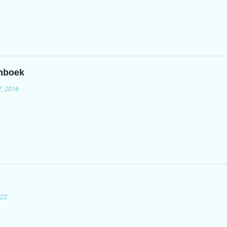
enboek
7, 2016
022