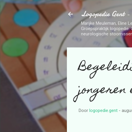
Logopedie Gent -
Marijke Meuleman, Eline Le
Groepspraktijk logopedie. 
neurologische stoornissen
Begeleid
jongeren
Door
logopedie.gent
-
augu