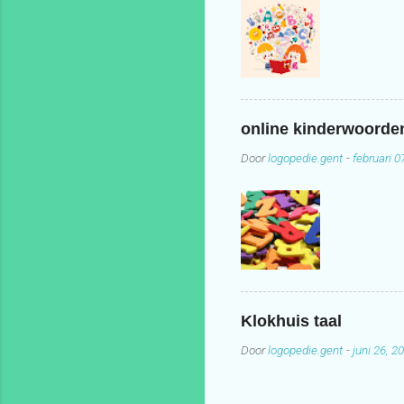
online kinderwoord
Door
logopedie.gent
-
februari 0
Klokhuis taal
Door
logopedie.gent
-
juni 26, 2