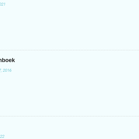
2021
enboek
7, 2016
022