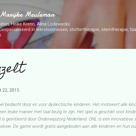
Doorgaan naar hoofdcontent
 Marijke Meuleman
ijten, Heike Krenn, Alina Lodewyckx.
Gespecialiseerd in leerstoornissen, stottertherapie, stemtherapie, t
.
zelt
 22, 2015
el bedacht door en voor dyslectische kinderen. Het motiveert alle kin
en leuke manier met taal bezig te zijn. Het spel is geschikt voor kinde
l is geïnitieerd door Onderwijszorg Nederland. ONL is een innovatieve
slexie. De game wordt gratis aangeboden aan alle kinderen en hun ou