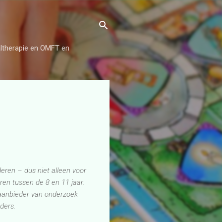
aaltherapie en OMFT en
deren – dus niet alleen voor
ren tussen de 8 en 11 jaar.
 aanbieder van onderzoek
ders.