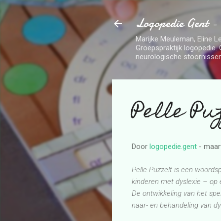
Logopedie Gent -
Marijke Meuleman, Eline Le
Groepspraktijk logopedie. 
neurologische stoornissen
Pelle Puz
Door
logopedie.gent
-
maart
Pelle Puzzelt is een woordsp
kinderen met dyslexie – op e
De ontwikkeling van het spe
naar- en behandeling van dy