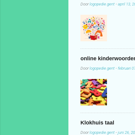
Door
logopedie.gent
-
april 13, 
online kinderwoord
Door
logopedie.gent
-
februari 0
Klokhuis taal
Door
logopedie.gent
-
juni 26, 2