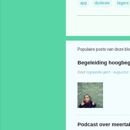
app
dyslexie
lagere
Populaire posts van deze bl
Begeleiding hoogbeg
Door
logopedie.gent
-
augustus 
Podcast over meertal