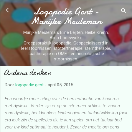
Logopedie Gent -
Doorgaan naar hoofdcontent
Marijke Meuleman
Marijke Meuleman, Eline Leijten, Heike Krenn,
Alina Lodewyckx.
Groepspraktijk logopedie. Gespecialiseerd in
leerstoornissen, stottertherapie, stemtherapie,
taaltherapie en OMFT en neurologische
stoornissen.
Anders denken
Door
logopedie.gent
-
april 05, 2015
Een woordje meer uitleg over de hersenfunctie van kinderen
met dyslexie. Verder zijn er op de site meer artikels te vinden
rond dyslexie, beelddenken, kinderlogica en taalontwikkeling (ook
erg leuk zijn de spelletjes die je kan spelen om het taalaanbod
voor uw kind optimaal te houden). Zeker de moeite om eens