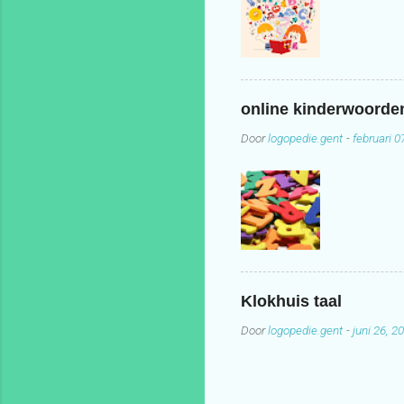
online kinderwoord
Door
logopedie.gent
-
februari 0
Klokhuis taal
Door
logopedie.gent
-
juni 26, 2