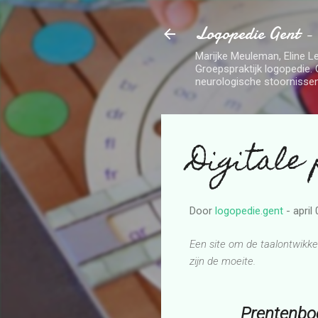
Logopedie Gent -
Marijke Meuleman, Eline Le
Groepspraktijk logopedie. 
neurologische stoornissen
Digitale
Door
logopedie.gent
-
april
Een site om de taalontwikkeli
zijn de moeite.
Prentenboe