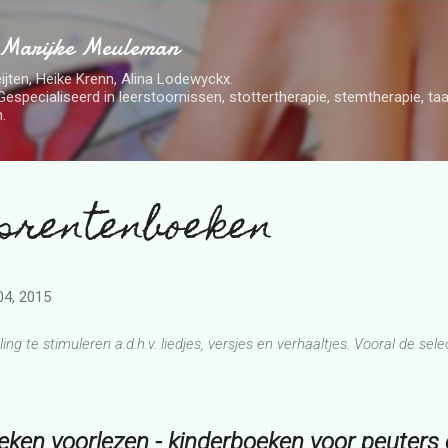
Doorgaan naar hoofdcontent
 Marijke Meuleman
ijten, Heike Krenn, Alina Lodewyckx.
Gespecialiseerd in leerstoornissen, stottertherapie, stemtherapie, t
.
 prentenboeken
 04, 2015
ng te stimuleren a.d.h.v. liedjes, versjes en verhaaltjes. Vooral de sel
ken voorlezen - kinderboeken voor peuters 