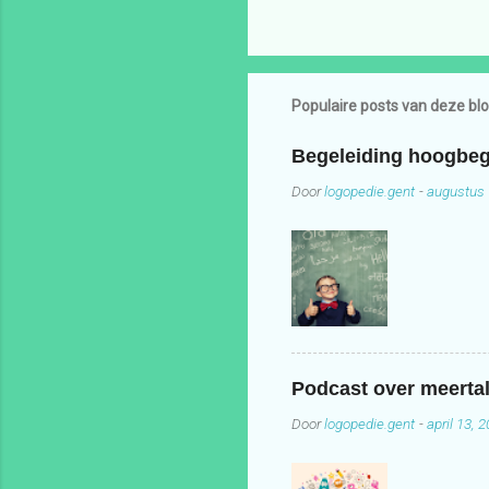
Populaire posts van deze bl
Begeleiding hoogbeg
Door
logopedie.gent
-
augustus 
Podcast over meertal
Door
logopedie.gent
-
april 13, 