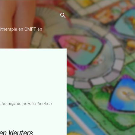
aaltherapie en OMFT en
ectie digitale prentenboeken
en kleuters