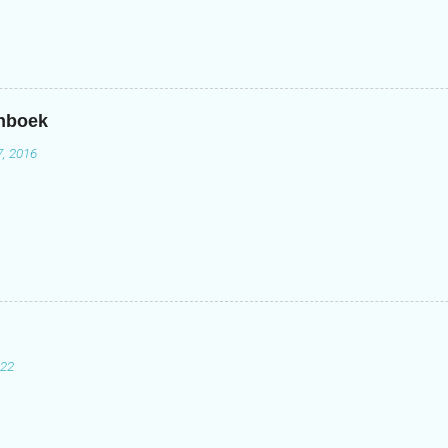
enboek
7, 2016
022