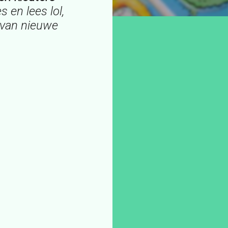
 en lees lol,
 van nieuwe