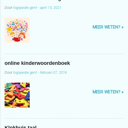
Door
logopedie.gent
-
april 13, 2021
MEER WETEN? »
online kinderwoordenboek
Door
logopedie.gent
-
februari 07, 2016
MEER WETEN? »
Klokhuis taal