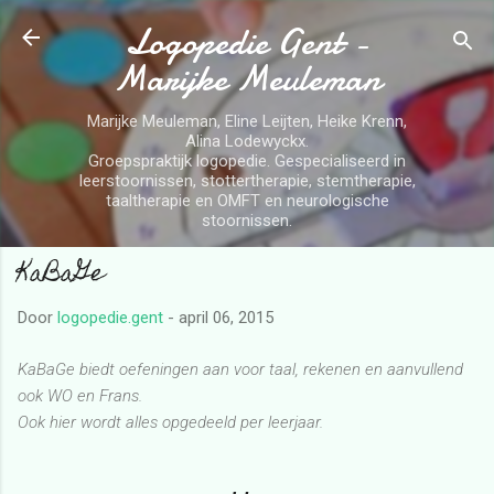
Logopedie Gent -
Doorgaan naar hoofdcontent
Marijke Meuleman
Marijke Meuleman, Eline Leijten, Heike Krenn,
Alina Lodewyckx.
Groepspraktijk logopedie. Gespecialiseerd in
leerstoornissen, stottertherapie, stemtherapie,
taaltherapie en OMFT en neurologische
stoornissen.
KaBaGe
Door
logopedie.gent
-
april 06, 2015
KaBaGe biedt oefeningen aan voor taal, rekenen en aanvullend
ook WO en Frans.
Ook hier wordt alles opgedeeld per leerjaar.