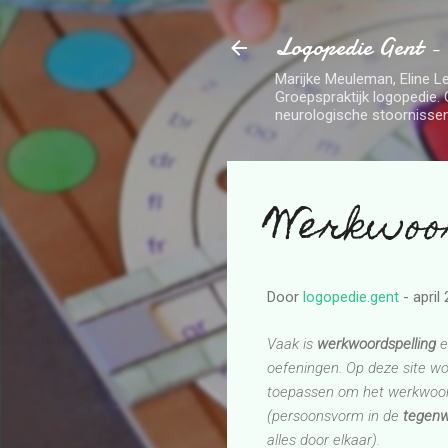
Logopedie Gent -
Marijke Meuleman, Eline Le
Groepspraktijk logopedie. 
neurologische stoornissen
Werkwoo
Door
logopedie.gent
-
april
Vaak is
werkwoordspelling
e
oefeningen. Op deze site wo
toepassen om het werkwoord 
(persoonsvorm in de
tegenw
alles door elkaar).