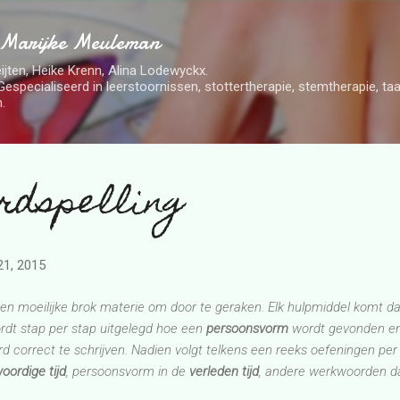
Doorgaan naar hoofdcontent
 Marijke Meuleman
ijten, Heike Krenn, Alina Lodewyckx.
Gespecialiseerd in leerstoornissen, stottertherapie, stemtherapie, t
.
rdspelling
 21, 2015
en moeilijke brok materie om door te geraken. Elk hulpmiddel komt da
rdt stap per stap uitgelegd hoe een
persoonsvorm
wordt gevonden en
correct te schrijven. Nadien volgt telkens een reeks oefeningen per
oordige tijd
, persoonsvorm in de
verleden tijd
, andere werkwoorden d