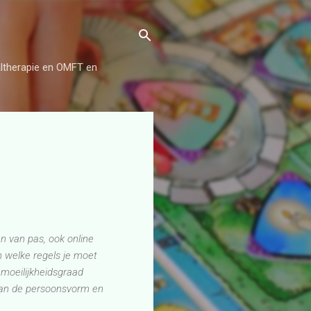
aaltherapie en OMFT en
n van pas, ook online
 welke regels je moet
 moeilijkheidsgraad
an de persoonsvorm en