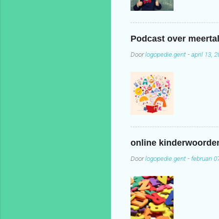
Podcast over meertal
Door
logopedie.gent
-
april 13, 
online kinderwoord
Door
logopedie.gent
-
februari 0