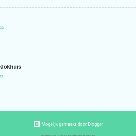
022
 klokhuis
22
Mogelijk gemaakt door Blogger