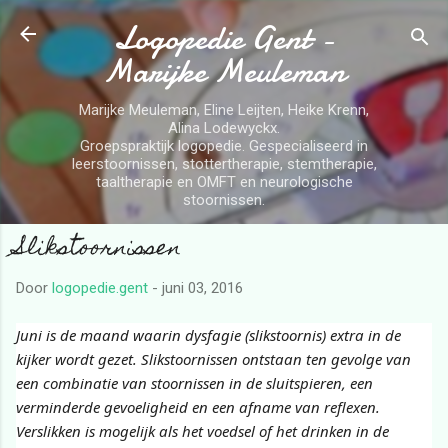
Logopedie Gent -
Doorgaan naar hoofdcontent
Marijke Meuleman
Marijke Meuleman, Eline Leijten, Heike Krenn,
Alina Lodewyckx.
Groepspraktijk logopedie. Gespecialiseerd in
leerstoornissen, stottertherapie, stemtherapie,
taaltherapie en OMFT en neurologische
stoornissen.
Slikstoornissen
Door
logopedie.gent
-
juni 03, 2016
Juni is de maand waarin dysfagie (slikstoornis) extra in de
kijker wordt gezet. Slikstoornissen ontstaan ten gevolge van
een combinatie van stoornissen in de sluitspieren, een
verminderde gevoeligheid en een afname van reflexen.
Verslikken is mogelijk als het voedsel of het drinken in de