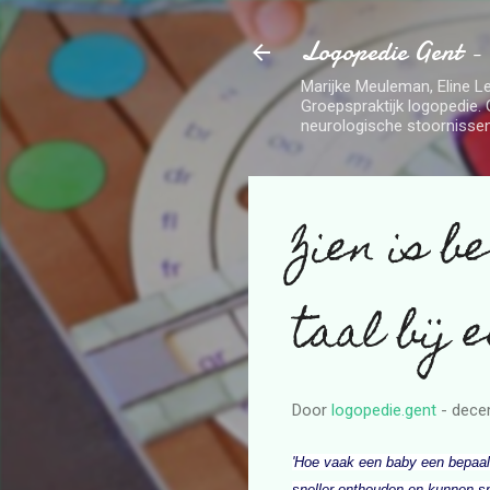
Logopedie Gent -
Marijke Meuleman, Eline Le
Groepspraktijk logopedie. 
neurologische stoornissen
Zien is b
taal bij 
Door
logopedie.gent
-
dece
'Hoe vaak een baby een bepaald
sneller onthouden en kunnen sne