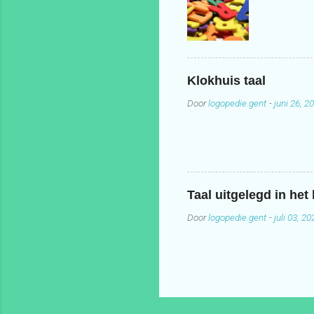
Klokhuis taal
Door
logopedie.gent
-
juni 26, 2
Taal uitgelegd in het
Door
logopedie.gent
-
juli 03, 20