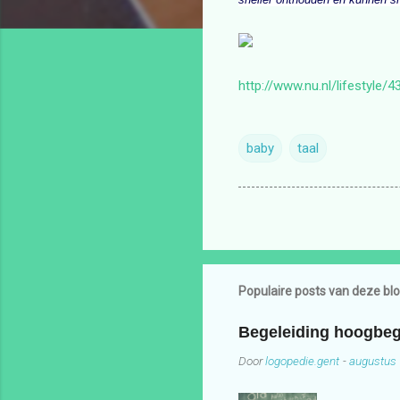
http://www.nu.nl/lifestyle/
baby
taal
Populaire posts van deze bl
Begeleiding hoogbeg
Door
logopedie.gent
-
augustus 