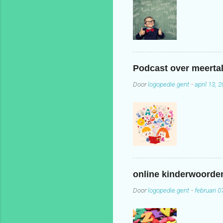
Podcast over meertal
Door
logopedie.gent
-
april 13, 
online kinderwoord
Door
logopedie.gent
-
februari 0