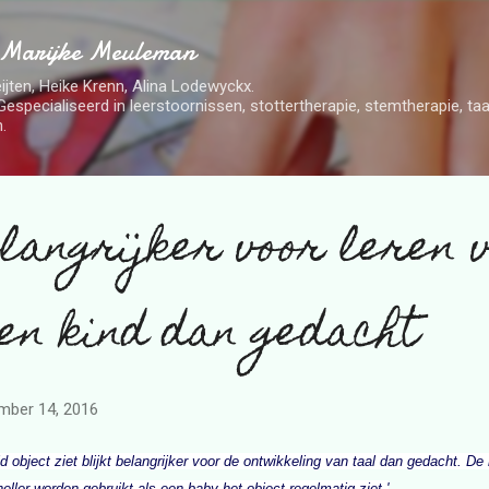
Doorgaan naar hoofdcontent
 Marijke Meuleman
ijten, Heike Krenn, Alina Lodewyckx.
Gespecialiseerd in leerstoornissen, stottertherapie, stemtherapie, t
.
elangrijker voor leren 
een kind dan gedacht
mber 14, 2016
 object ziet blijkt belangrijker voor de ontwikkeling van taal dan gedacht. 
ller worden gebruikt als een baby het object regelmatig ziet.'