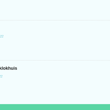
022
 klokhuis
22