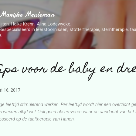
Doorgaan naar hoofdcontent
 Marijke Meuleman
ijten, Heike Krenn, Alina Lodewyckx.
Gespecialiseerd in leerstoornissen, stottertherapie, stemtherapie, t
.
tips voor de baby en d
ri 16, 2017
ge leeftijd stimulerend werken. Per leeftijd wordt hier een overzicht 
es werken altijd wel. Ook goed obsereveren waar de aandacht van het k
ebaseerd op de taaltherapie van Hanen.