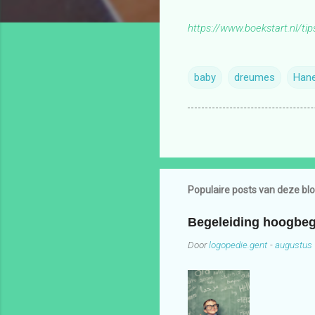
https://www.boekstart.nl/tip
baby
dreumes
Han
Populaire posts van deze bl
Begeleiding hoogbeg
Door
logopedie.gent
-
augustus 