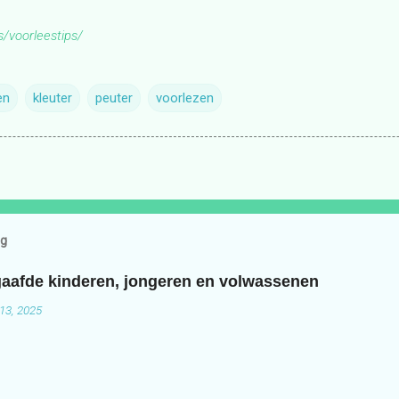
s/voorleestips/
en
kleuter
peuter
voorlezen
og
aafde kinderen, jongeren en volwassenen
13, 2025