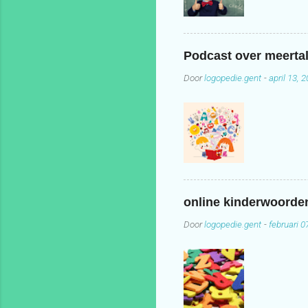
Podcast over meertal
Door
logopedie.gent
-
april 13, 
online kinderwoord
Door
logopedie.gent
-
februari 0