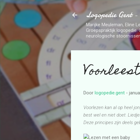
Logopedie Gent -
Marijke Meuleman, Eline Le
Groepspraktijk logopedie. 
neurologische stoornissen
Voorlees
Door
logopedie.gent
-
janua
Voorlezen kan al op heel jon
best wel en niet doet. Liedj
Deze principes zijn deels g