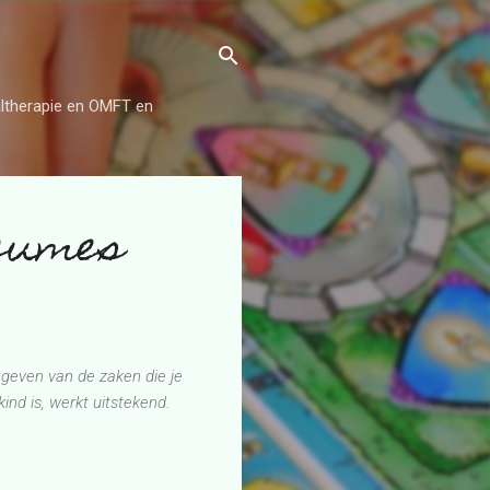
aaltherapie en OMFT en
reumes
gegeven van de zaken die je
ind is, werkt uitstekend.