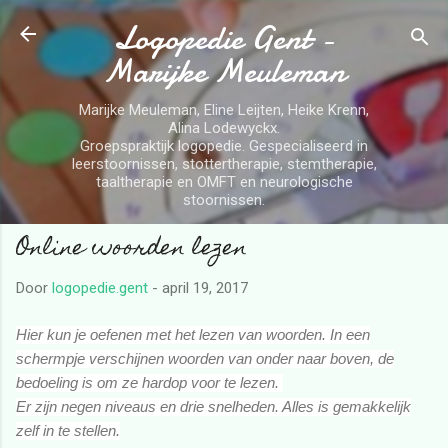
Logopedie Gent -
Doorgaan naar hoofdcontent
Marijke Meuleman
Marijke Meuleman, Eline Leijten, Heike Krenn,
Alina Lodewyckx.
Groepspraktijk logopedie. Gespecialiseerd in
leerstoornissen, stottertherapie, stemtherapie,
taaltherapie en OMFT en neurologische
stoornissen.
Online woorden lezen
Door
logopedie.gent
-
april 19, 2017
Hier
kun je oefenen met het lezen van woorden. In een
schermpje verschijnen woorden van onder naar boven, de
bedoeling is om ze hardop voor te lezen.
Er zijn negen niveaus en drie snelheden. Alles is gemakkelijk
zelf in te stellen.