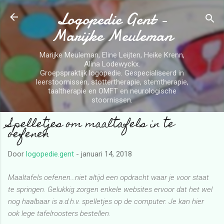
Logopedie Gent -
Doorgaan naar hoofdcontent
Marijke Meuleman
Marijke Meuleman, Eline Leijten, Heike Krenn,
Alina Lodewyckx.
Groepspraktijk logopedie. Gespecialiseerd in
leerstoornissen, stottertherapie, stemtherapie,
taaltherapie en OMFT en neurologische
stoornissen.
Spelletjes om maaltafels in te
oefenen
Door
logopedie.gent
-
januari 14, 2018
Maaltafels oefenen...niet altijd een opdracht waar je voor staat
te springen. Gelukkig zorgen enkele websites ervoor dat het wel
nog haalbaar is a.d.h.v. spelletjes op de computer. Je kan hier
ook lege tafelroosters bestellen.