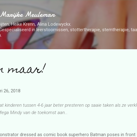
Doorgaan naar hoofdcontent
 Marijke Meuleman
ijten, Heike Krenn, Alina Lodewyckx.
Gespecialiseerd in leerstoornissen, stottertherapie, stemtherapie, t
.
n maar!
ri 26, 2018
dat kinderen tussen 4-6 jaar beter presteren op saaie taken als ze verkl
ega Mindy van de toekomst aan...