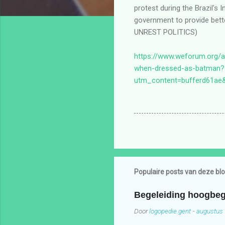
https://www.weforum.org/a
when-dressed-as-batman?
utm_content=bufferd61ae
Populaire posts van deze bl
Begeleiding hoogbeg
Door
logopedie.gent
-
augustus 