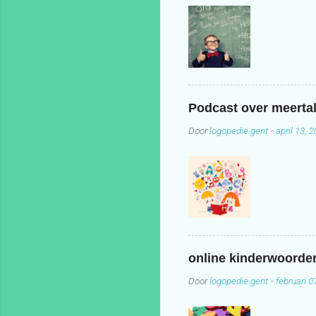
Podcast over meertal
Door
logopedie.gent
-
april 13, 
online kinderwoord
Door
logopedie.gent
-
februari 0