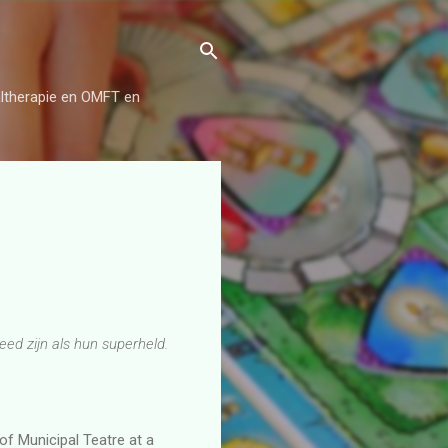
aaltherapie en OMFT en
eed zijn als hun superheld.