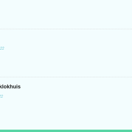
022
 klokhuis
22