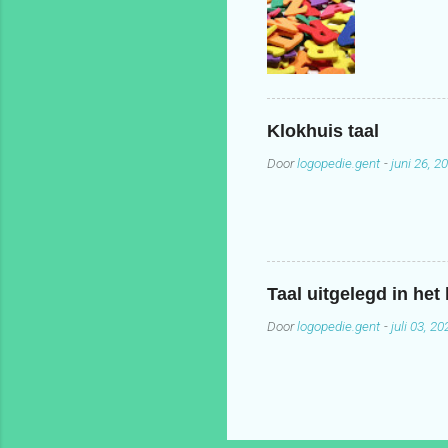
Klokhuis taal
Door
logopedie.gent
-
juni 26, 2
Taal uitgelegd in het
Door
logopedie.gent
-
juli 03, 20