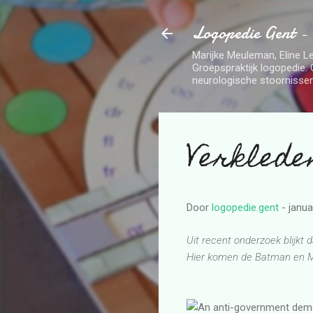
Logopedie Gent -
Marijke Meuleman, Eline Le
Groepspraktijk logopedie. 
neurologische stoornissen
Verklede
Door
logopedie.gent
-
janua
Uit recent onderzoek blijkt 
Hier komen de Batman en M