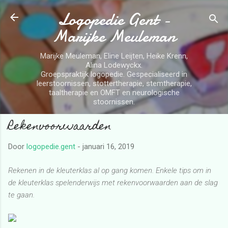
Logopedie Gent -
Doorgaan naar hoofdcontent
Marijke Meuleman
Marijke Meuleman, Eline Leijten, Heike Krenn,
Alina Lodewyckx.
Groepspraktijk logopedie. Gespecialiseerd in
leerstoornissen, stottertherapie, stemtherapie,
taaltherapie en OMFT en neurologische
stoornissen.
Rekenvoorwaarden
Door
logopedie.gent
-
januari 16, 2019
Rekenen in de kleuterklas al op gang komen. Enkele tips om in
de kleuterklas spelenderwijs met rekenvoorwaarden aan de slag
te gaan.