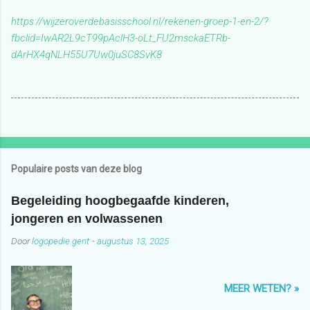
https://wijzeroverdebasisschool.nl/rekenen-groep-1-en-2/?
fbclid=IwAR2L9cT99pAclH3-oLt_FU2msckaETRb-
dArHX4qNLH55U7Uw0juSC8SvK8
Populaire posts van deze blog
Begeleiding hoogbegaafde kinderen,
jongeren en volwassenen
Door
logopedie.gent
-
augustus 13, 2025
MEER WETEN? »