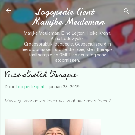
Logopedie Gent -
Doorgaan naar hoofdcontent
Marijke Meuleman
Marijke Meuleman, Eline Leijten, Heike Krenn,
Alina Lodewyckx.
Groepspraktijk logopedie. Gespecialiseerd in
leerstoornissen, stottertherapie, stemtherapie,
taaltherapie en OMFT en neurologische
stoornissen.
Voice stretch therapie
Door
logopedie.gent
-
januari 23, 2019
Massage voor de keelregio; wie zegt daar neen tegen?