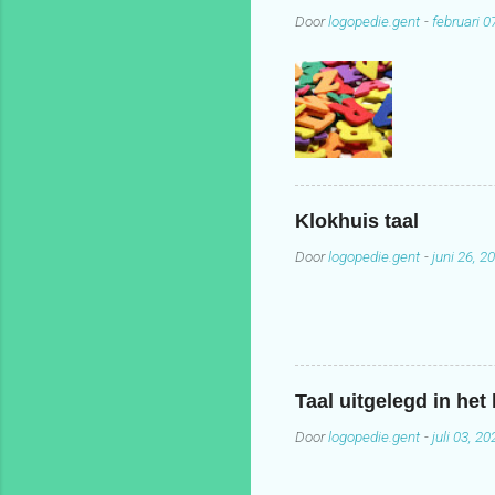
Door
logopedie.gent
-
februari 0
Klokhuis taal
Door
logopedie.gent
-
juni 26, 2
Taal uitgelegd in het
Door
logopedie.gent
-
juli 03, 20