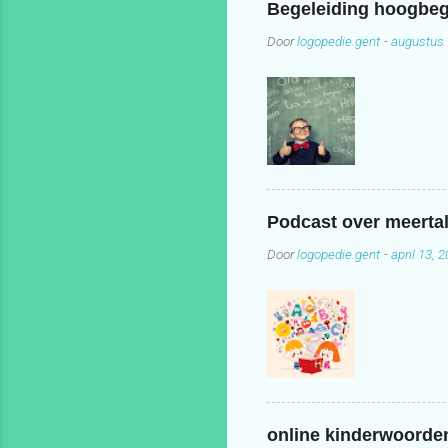
Begeleiding hoogbeg
Door
logopedie.gent
-
augustus 
Podcast over meertal
Door
logopedie.gent
-
april 13, 
online kinderwoord