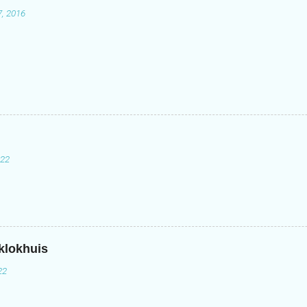
7, 2016
022
 klokhuis
22