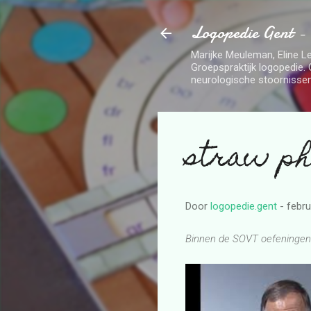
Logopedie Gent -
Marijke Meuleman, Eline Le
Groepspraktijk logopedie. 
neurologische stoornissen
straw ph
Door
logopedie.gent
-
febru
Binnen de SOVT oefeningen i