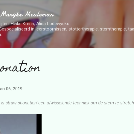
Doorgaan naar hoofdcontent
 Marijke Meuleman
ijten, Heike Krenn, Alina Lodewyckx.
Gespecialiseerd in leerstoornissen, stottertherapie, stemtherapie, t
.
onation
ari 06, 2019
s 'straw phonation' een afwisselende techniek om de stem te stretch