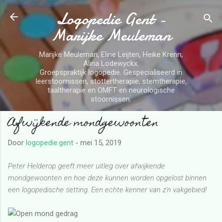
Logopedie Gent -
Doorgaan naar hoofdcontent
Marijke Meuleman
Marijke Meuleman, Eline Leijten, Heike Krenn,
Alina Lodewyckx.
Groepspraktijk logopedie. Gespecialiseerd in
leerstoornissen, stottertherapie, stemtherapie,
taaltherapie en OMFT en neurologische
stoornissen.
Afwijkende mondgewoonten
Door
logopedie.gent
-
mei 15, 2019
Peter Helderop geeft meer uitleg over afwijkende
mondgewoonten en hoe deze kunnen worden opgelost binnen
een logopedische setting. Een echte kenner van z'n vakgebied!