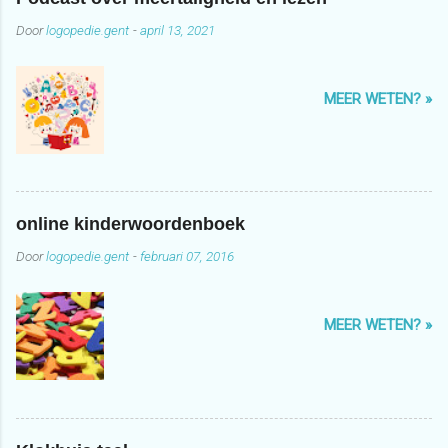
Door
logopedie.gent
-
april 13, 2021
MEER WETEN? »
online kinderwoordenboek
Door
logopedie.gent
-
februari 07, 2016
MEER WETEN? »