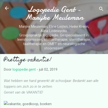
Logopedie Gent -
Doorgaan naar hoofdcontent
Marijke Meuleman
Marijke Meuleman, Eline Leijten, Heike Krenn,
Alina Lodewyckx.
Groepspraktijk logopedie. Gespecialiseerd in
leerstoornissen, stottertherapie, stemtherapie,
taaltherapie en OMFT en neurologische
stoornissen.
Prettige vakantie!
Door
logopedie.gent
-
juli 02, 2019
Wat hebben we hard gewerkt dit schooljaar. Bedankt aan alle
toppers om zich zo in te zetten.
Geniet van de VAKANTIE!