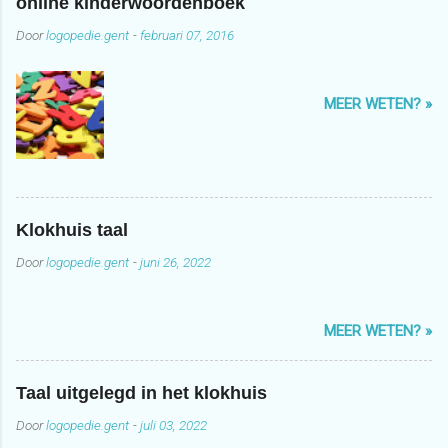
online kinderwoordenboek
Door
logopedie.gent
-
februari 07, 2016
MEER WETEN? »
Klokhuis taal
Door
logopedie.gent
-
juni 26, 2022
MEER WETEN? »
Taal uitgelegd in het klokhuis
Door
logopedie.gent
-
juli 03, 2022