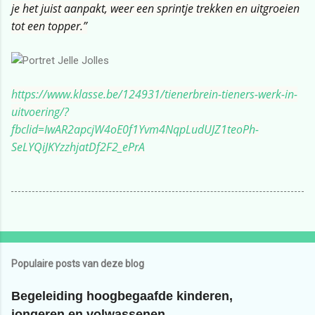
je het j
uist aanpakt, weer een sprintje trekken en uitgroeien
tot een topper.”
https://www.klasse.be/124931/tienerbrein-tieners-werk-in-
uitvoering/?
fbclid=IwAR2apcjW4oE0f1Yvm4NqpLudUJZ1teoPh-
SeLYQiJKYzzhjatDf2F2_ePrA
Populaire posts van deze blog
Begeleiding hoogbegaafde kinderen,
jongeren en volwassenen