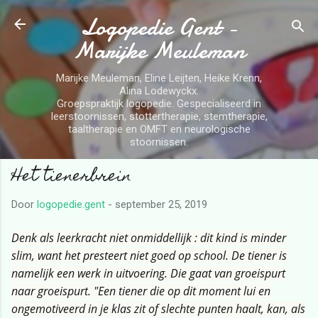
Logopedie Gent -
Doorgaan naar hoofdcontent
Marijke Meuleman
Marijke Meuleman, Eline Leijten, Heike Krenn,
Alina Lodewyckx.
Groepspraktijk logopedie. Gespecialiseerd in
leerstoornissen, stottertherapie, stemtherapie,
taaltherapie en OMFT en neurologische
stoornissen.
Het tienerbrein
Door
logopedie.gent
-
september 25, 2019
Denk als leerkracht niet onmiddellijk : dit kind is minder
slim, want het presteert niet goed op school. De tiener is
namelijk een werk in uitvoering. Die gaat
van groeispurt
naar groeispurt
. "Een tiener die op dit moment lui en
ongemotiveerd in je klas zit of slechte punten haalt, kan, als