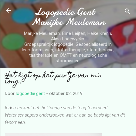
Logopedie Gent -
Doorgaan naar hoofdcontent
Marijke Meuleman
Marijke Meuleman, Eline Leijten, Heike Krenn,
Alina Lodewyckx.
Groepspraktijk logopedie. Gespecialiseerd in
leerstoornissen, stottertherapie, stemtherapie,
taaltherapie en OMFT en neurologische
stoornissen.
Het ligt op het puntje van m'n
tong...
Door
logopedie.gent
-
oktober 02, 2019
Iedereen kent het: het 'puntje-van-de-tong-fenomeen'.
Wetenschappers onderzoeken wat er aan de basis ligt van dit
fenomeen.