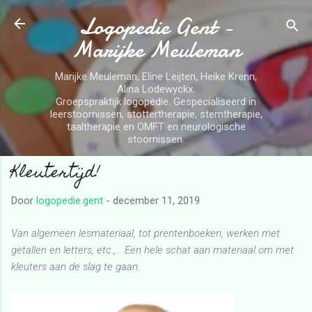
Logopedie Gent -
Doorgaan naar hoofdcontent
Marijke Meuleman
Marijke Meuleman, Eline Leijten, Heike Krenn,
Alina Lodewyckx.
Groepspraktijk logopedie. Gespecialiseerd in
leerstoornissen, stottertherapie, stemtherapie,
taaltherapie en OMFT en neurologische
stoornissen.
Kleutertijd!
Door
logopedie.gent
-
december 11, 2019
Van algemeen lesmateriaal, tot prentenboeken, werken met
getallen en letters, etc.,... Een hele schat aan materiaal om met
kleuters aan de slag te gaan.